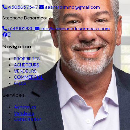
4505657547
aasirard.immo@gmail.com
Stephane Desormeaux
5149192835
info@stephanedesormeaux.com
Navigation
PROPRIETES
ACHETEURS
VENDEURS
COMMERCIAL
BLOG
Services
Acheteurs
Vendeurs
Consultation