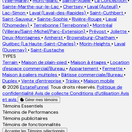
(Ville-Marie)
•
Mont-Blanc
•
Sainte-Adèle
•
La Conception
•
Sainte-Marthe-sur-le-Lac
•
Chertsey
•
Laval (Auteuil)
•
Lac-Simon
•
Laval (Laval-des-Rapides)
•
Saint-Cuthbert
•
Saint-Sauveur
•
Sainte-Sophie
•
Rivière-Rouge
•
Laval
(Chomedey)
•
Terrebonne (Terrebonne)
•
Montréal
(Villeray/Saint-Michel/Parc-Extension)
•
Prévost
•
Joliette
•
Deux-Montagnes
•
Amherst
•
Brownsburg-Chatham
•
Québec (La Haute-Saint-Charles)
•
Morin-Heights
•
Laval
(Duvernay)
•
Saint-Eustache
TYPES
Terrain
•
Maison de plain-pied
•
Maison à étages
•
Location
d'espace commercial/Bureau
•
Appartement
•
Fermette
•
Maison à paliers multiples
•
Bâtisse commerciale/Bureau
•
Duplex
•
Vente d'entreprise
•
Triplex
•
Maison mobile
© 2026
EstateFunnel
. Tous droits réservés.
Politique de
confidentialité
Avis de collecte
Conditions d’utilisation
Avis
et avis
Gérer mes témoins
Activer
Témoins Essentiels
Activer
Témoins de Performances
Activer
Témoins publicitaires
Activer
Témoins de fonctionnalités
Accepter les Témoins sélectionnés