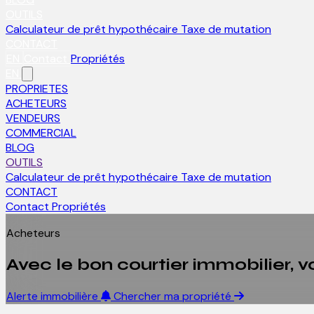
OUTILS
Calculateur de prêt hypothécaire
Taxe de mutation
CONTACT
EN
Contact
Propriétés
EN
PROPRIETES
ACHETEURS
VENDEURS
COMMERCIAL
BLOG
OUTILS
Calculateur de prêt hypothécaire
Taxe de mutation
CONTACT
Contact
Propriétés
Acheteurs
Avec le bon courtier immobilier, v
Alerte immobilière
Chercher ma propriété