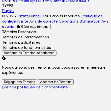
Montréal (Villeray/Saint-Michel/Parc-Extension)
TYPES
Duplex
© 2026
EstateFunnel
. Tous droits réservés.
Politique de
confidentialité
Avis de collecte
Conditions d’utilisation
Avis
et avis
Gérer mes témoins
Activer
Témoins Essentiels
Activer
Témoins de Performances
Activer
Témoins publicitaires
Activer
Témoins de fonctionnalités
Accepter les Témoins sélectionnés
Nous utilisons des Témoins pour vous assurer la meilleure
expérience.
Réglage des Témoins
Accepter les Témoins
Lire nos politiques de confidentialité