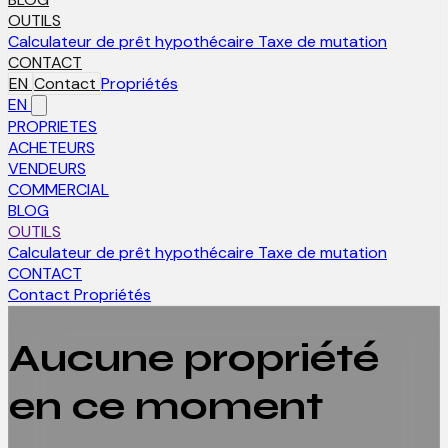
OUTILS
Calculateur de prêt hypothécaire
Taxe de mutation
CONTACT
EN
Contact
Propriétés
EN
PROPRIETES
ACHETEURS
VENDEURS
COMMERCIAL
BLOG
OUTILS
Calculateur de prêt hypothécaire
Taxe de mutation
CONTACT
Contact
Propriétés
Aucune propriété
en ce moment