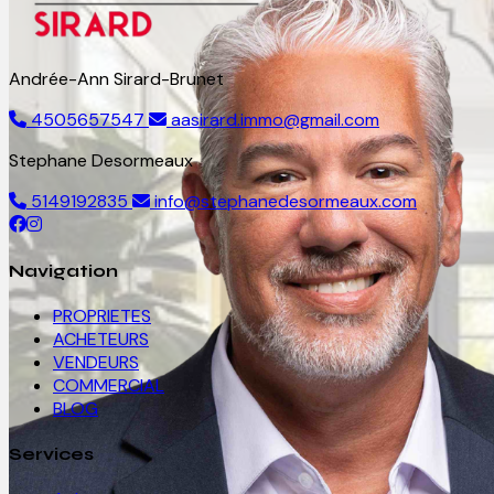
Andrée-Ann Sirard-Brunet
4505657547
aasirard.immo@gmail.com
Stephane Desormeaux
5149192835
info@stephanedesormeaux.com
Navigation
PROPRIETES
ACHETEURS
VENDEURS
COMMERCIAL
BLOG
Services