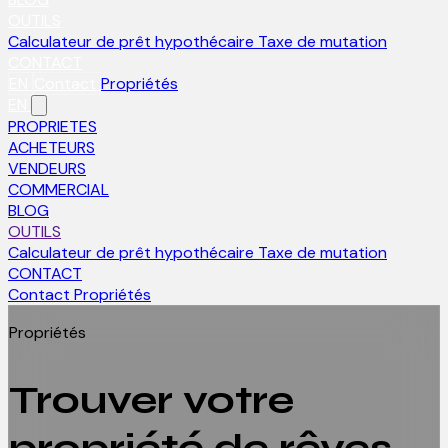
OUTILS
Calculateur de prêt hypothécaire
Taxe de mutation
CONTACT
EN
Contact
Propriétés
EN
PROPRIETES
ACHETEURS
VENDEURS
COMMERCIAL
BLOG
OUTILS
Calculateur de prêt hypothécaire
Taxe de mutation
CONTACT
Contact
Propriétés
Propriétés
Trouver votre