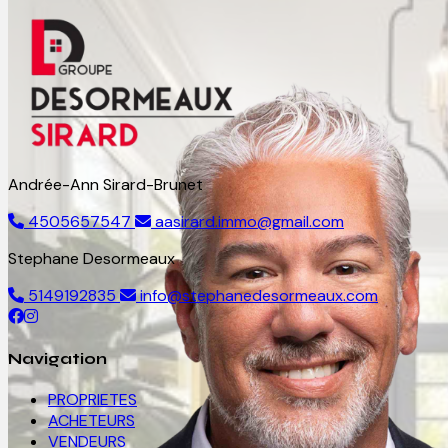
Andrée-Ann Sirard-Brunet
4505657547
aasirard.immo@gmail.com
Stephane Desormeaux
5149192835
info@stephanedesormeaux.com
Navigation
PROPRIETES
ACHETEURS
VENDEURS