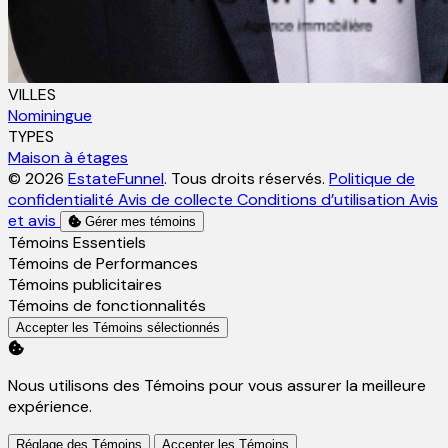
VILLES
Nominingue
TYPES
Maison à étages
© 2026
EstateFunnel
. Tous droits réservés.
Politique de
confidentialité
Avis de collecte
Conditions d’utilisation
Avis
et avis
Gérer mes témoins
Activer
Témoins Essentiels
Activer
Témoins de Performances
Activer
Témoins publicitaires
Activer
Témoins de fonctionnalités
Accepter les Témoins sélectionnés
Nous utilisons des Témoins pour vous assurer la meilleure
expérience.
Réglage des Témoins
Accepter les Témoins