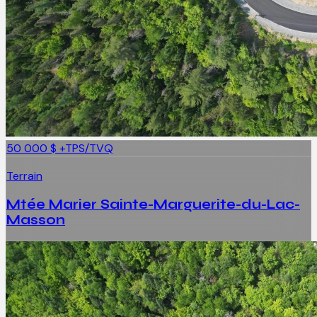
50 000 $
+TPS/TVQ
Terrain
Mtée Marier Sainte-Marguerite-du-Lac-
Masson