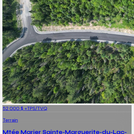
52 000 $
+TPS/TVQ
Terrain
Mtée Marier Sainte-Marguerite-du-Lac-