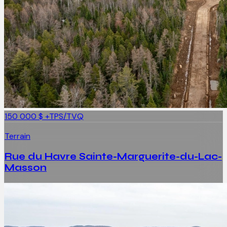
150 000 $
+TPS/TVQ
Terrain
Rue du Havre Sainte-Marguerite-du-Lac-
Masson