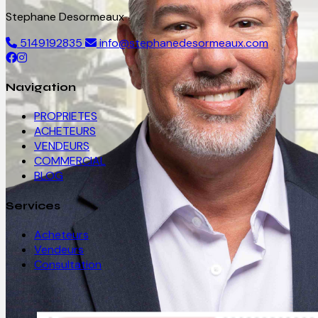
Stephane Desormeaux
5149192835
info@stephanedesormeaux.com
Navigation
PROPRIETES
ACHETEURS
VENDEURS
COMMERCIAL
BLOG
Services
Acheteurs
Vendeurs
Consultation