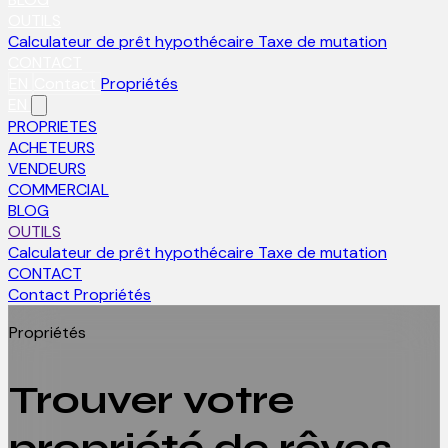
OUTILS
Calculateur de prêt hypothécaire
Taxe de mutation
CONTACT
EN
Contact
Propriétés
EN
PROPRIETES
ACHETEURS
VENDEURS
COMMERCIAL
BLOG
OUTILS
Calculateur de prêt hypothécaire
Taxe de mutation
CONTACT
Contact
Propriétés
Propriétés
Trouver votre