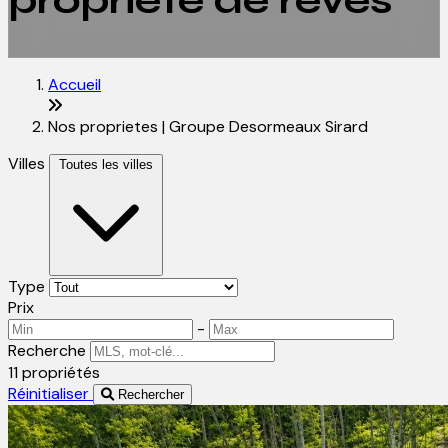
propriété de rêves
Accueil
Nos proprietes | Groupe Desormeaux Sirard
Villes
Toutes les villes
Type
Prix
-
Recherche
11 propriétés
Réinitialiser
Rechercher