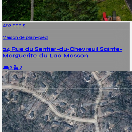
493 999 $
Maison de plain-pied
24 Rue du Sentier-du-Chevreuil Sainte-
Marguerite-du-Lac-Masson
3
2