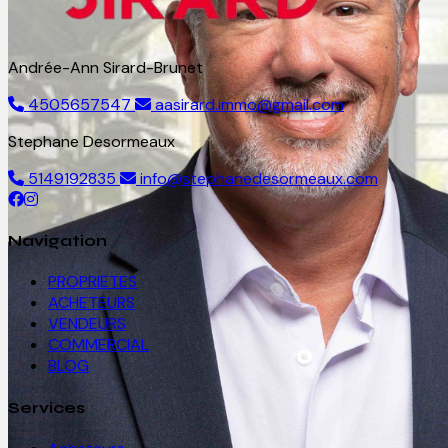
Andrée-Ann Sirard-Brunet
4505657547
aasirard.immo@gmail.com
Stephane Desormeaux
5149192835
info@stephanedesormeaux.com
Navigation
PROPRIETES
ACHETEURS
VENDEURS
COMMERCIAL
BLOG
Services