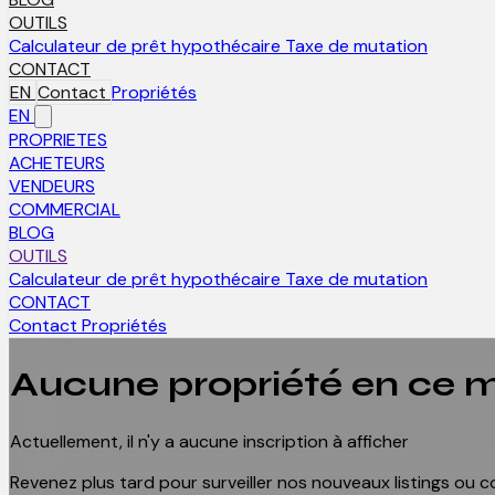
OUTILS
Calculateur de prêt hypothécaire
Taxe de mutation
CONTACT
EN
Contact
Propriétés
EN
PROPRIETES
ACHETEURS
VENDEURS
COMMERCIAL
BLOG
OUTILS
Calculateur de prêt hypothécaire
Taxe de mutation
CONTACT
Contact
Propriétés
Aucune propriété en ce
Actuellement, il n'y a aucune inscription à afficher
Revenez plus tard pour surveiller nos nouveaux listings ou