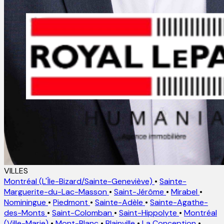
VILLES
Montréal (L'Île-Bizard/Sainte-Geneviève)
•
Sainte-
Marguerite-du-Lac-Masson
•
Saint-Jérôme
•
Mirabel
•
Nominingue
•
Piedmont
•
Sainte-Adèle
•
Sainte-Agathe-
des-Monts
•
Saint-Colomban
•
Saint-Hippolyte
•
Montréal
(Ville-Marie)
•
Mont-Blanc
•
Blainville
•
La Conception
•