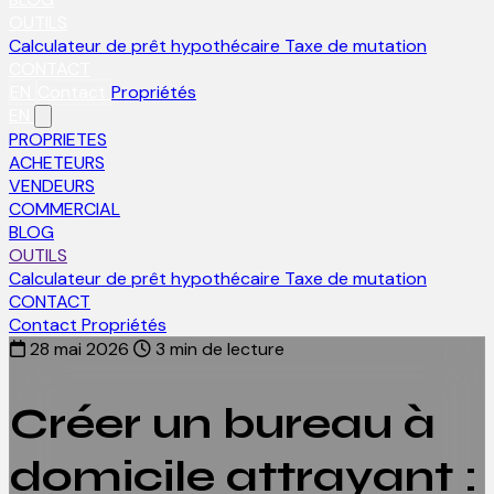
OUTILS
Calculateur de prêt hypothécaire
Taxe de mutation
CONTACT
EN
Contact
Propriétés
EN
PROPRIETES
ACHETEURS
VENDEURS
COMMERCIAL
BLOG
OUTILS
Calculateur de prêt hypothécaire
Taxe de mutation
CONTACT
Contact
Propriétés
28 mai 2026
3 min de lecture
Créer un bureau à
domicile attrayant :