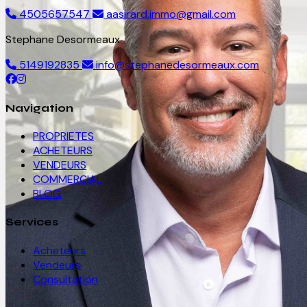
4505657547
aasirard.immo@gmail.com
Stephane Desormeaux
5149192835
info@stephanedesormeaux.com
Navigation
PROPRIETES
ACHETEURS
VENDEURS
COMMERCIAL
BLOG
Services
Acheteurs
Vendeurs
Consultation