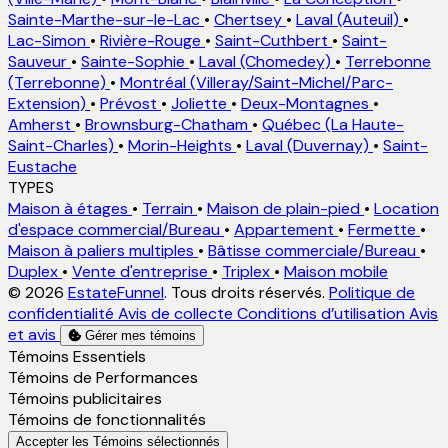
Sainte-Marthe-sur-le-Lac
•
Chertsey
•
Laval (Auteuil)
•
Lac-Simon
•
Rivière-Rouge
•
Saint-Cuthbert
•
Saint-
Sauveur
•
Sainte-Sophie
•
Laval (Chomedey)
•
Terrebonne
(Terrebonne)
•
Montréal (Villeray/Saint-Michel/Parc-
Extension)
•
Prévost
•
Joliette
•
Deux-Montagnes
•
Amherst
•
Brownsburg-Chatham
•
Québec (La Haute-
Saint-Charles)
•
Morin-Heights
•
Laval (Duvernay)
•
Saint-
Eustache
TYPES
Maison à étages
•
Terrain
•
Maison de plain-pied
•
Location
d'espace commercial/Bureau
•
Appartement
•
Fermette
•
Maison à paliers multiples
•
Bâtisse commerciale/Bureau
•
Duplex
•
Vente d'entreprise
•
Triplex
•
Maison mobile
© 2026
EstateFunnel
. Tous droits réservés.
Politique de
confidentialité
Avis de collecte
Conditions d’utilisation
Avis
et avis
Gérer mes témoins
Activer
Témoins Essentiels
Activer
Témoins de Performances
Activer
Témoins publicitaires
Activer
Témoins de fonctionnalités
Accepter les Témoins sélectionnés