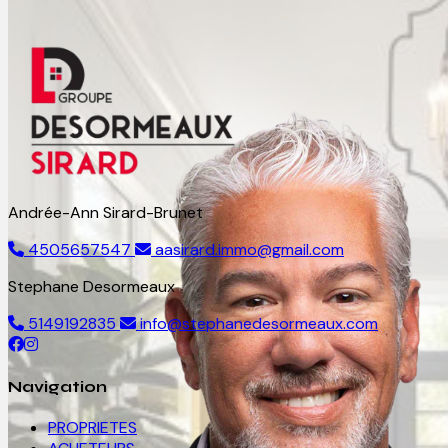
Andrée-Ann Sirard-Brunet
4505657547
aasirard.immo@gmail.com
Stephane Desormeaux
5149192835
info@stephanedesormeaux.com
Navigation
PROPRIETES