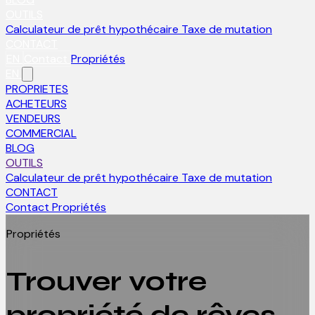
OUTILS
Calculateur de prêt hypothécaire
Taxe de mutation
CONTACT
EN
Contact
Propriétés
EN
PROPRIETES
ACHETEURS
VENDEURS
COMMERCIAL
BLOG
OUTILS
Calculateur de prêt hypothécaire
Taxe de mutation
CONTACT
Contact
Propriétés
Propriétés
Trouver votre