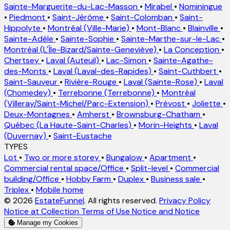
Sainte-Marguerite-du-Lac-Masson
•
Mirabel
•
Nominingue
•
Piedmont
•
Saint-Jérôme
•
Saint-Colomban
•
Saint-
Hippolyte
•
Montréal (Ville-Marie)
•
Mont-Blanc
•
Blainville
•
Sainte-Adèle
•
Sainte-Sophie
•
Sainte-Marthe-sur-le-Lac
•
Montréal (L'Île-Bizard/Sainte-Geneviève)
•
La Conception
•
Chertsey
•
Laval (Auteuil)
•
Lac-Simon
•
Sainte-Agathe-
des-Monts
•
Laval (Laval-des-Rapides)
•
Saint-Cuthbert
•
Saint-Sauveur
•
Rivière-Rouge
•
Laval (Sainte-Rose)
•
Laval
(Chomedey)
•
Terrebonne (Terrebonne)
•
Montréal
(Villeray/Saint-Michel/Parc-Extension)
•
Prévost
•
Joliette
•
Deux-Montagnes
•
Amherst
•
Brownsburg-Chatham
•
Québec (La Haute-Saint-Charles)
•
Morin-Heights
•
Laval
(Duvernay)
•
Saint-Eustache
TYPES
Lot
•
Two or more storey
•
Bungalow
•
Apartment
•
Commercial rental space/Office
•
Split-level
•
Commercial
building/Office
•
Hobby Farm
•
Duplex
•
Business sale
•
Triplex
•
Mobile home
© 2026
EstateFunnel
. All rights reserved.
Privacy Policy
Notice at Collection
Terms of Use
Notice and Notice
Manage my Cookies