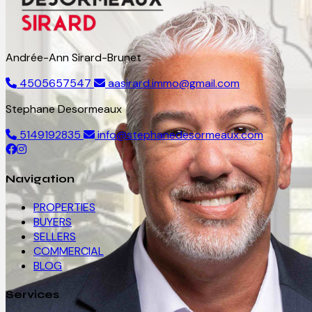
Andrée-Ann Sirard-Brunet
4505657547
aasirard.immo@gmail.com
Stephane Desormeaux
5149192835
info@stephanedesormeaux.com
Navigation
PROPERTIES
BUYERS
SELLERS
COMMERCIAL
BLOG
Services