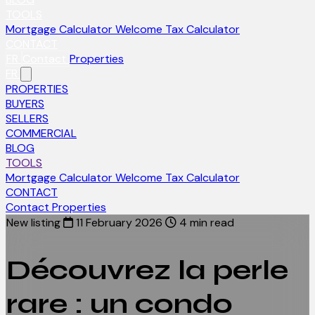
TOOLS
Mortgage Calculator
Welcome Tax Calculator
CONTACT
FR
Contact
Properties
FR
PROPERTIES
BUYERS
SELLERS
COMMERCIAL
BLOG
TOOLS
Mortgage Calculator
Welcome Tax Calculator
CONTACT
Contact
Properties
New listing
11 February 2026
4 min read
Découvrez la perle
rare : un condo