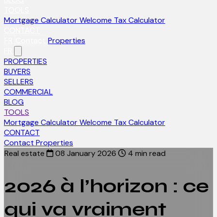
TOOLS
Mortgage Calculator
Welcome Tax Calculator
CONTACT
FR
Contact
Properties
FR
PROPERTIES
BUYERS
SELLERS
COMMERCIAL
BLOG
TOOLS
Mortgage Calculator
Welcome Tax Calculator
CONTACT
Contact
Properties
Real estate
08 January 2026
4 min read
2026 à l’horizon : ce
qui va vraiment