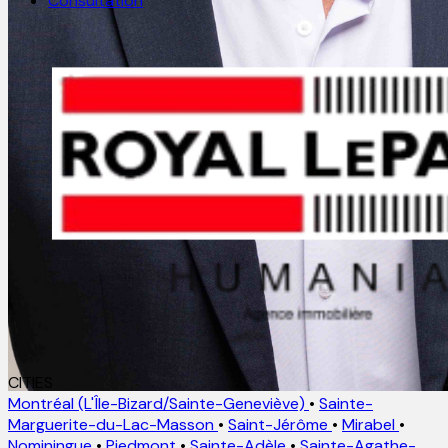
Consultation
CITIES
Montréal (L'Île-Bizard/Sainte-Geneviève)
•
Sainte-
Marguerite-du-Lac-Masson
•
Saint-Jérôme
•
Mirabel
•
Nominingue
•
Piedmont
•
Sainte-Adèle
•
Sainte-Agathe-