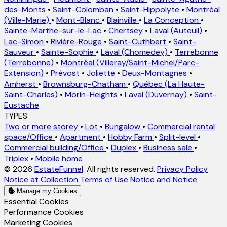
des-Monts
•
Saint-Colomban
•
Saint-Hippolyte
•
Montréal
(Ville-Marie)
•
Mont-Blanc
•
Blainville
•
La Conception
•
Sainte-Marthe-sur-le-Lac
•
Chertsey
•
Laval (Auteuil)
•
Lac-Simon
•
Rivière-Rouge
•
Saint-Cuthbert
•
Saint-
Sauveur
•
Sainte-Sophie
•
Laval (Chomedey)
•
Terrebonne
(Terrebonne)
•
Montréal (Villeray/Saint-Michel/Parc-
Extension)
•
Prévost
•
Joliette
•
Deux-Montagnes
•
Amherst
•
Brownsburg-Chatham
•
Québec (La Haute-
Saint-Charles)
•
Morin-Heights
•
Laval (Duvernay)
•
Saint-
Eustache
TYPES
Two or more storey
•
Lot
•
Bungalow
•
Commercial rental
space/Office
•
Apartment
•
Hobby Farm
•
Split-level
•
Commercial building/Office
•
Duplex
•
Business sale
•
Triplex
•
Mobile home
© 2026
EstateFunnel
. All rights reserved.
Privacy Policy
Notice at Collection
Terms of Use
Notice and Notice
Manage my Cookies
Enable
Essential Cookies
Enable
Performance Cookies
Enable
Marketing Cookies