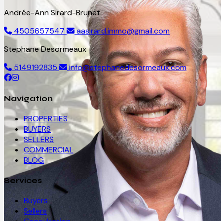
Andrée-Ann Sirard-Brunet
4505657547
aasirard.immo@gmail.com
Stephane Desormeaux
5149192835
info@stephanedesormeaux.com
Navigation
PROPERTIES
BUYERS
SELLERS
COMMERCIAL
BLOG
Services
Buyers
Sellers