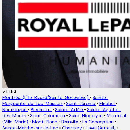
VILLES
Montréal (L'Île-Bizard/Sainte-Geneviève)
•
Sainte-
Marguerite-du-Lac-Masson
•
Saint-Jérôme
•
Mirabel
•
Nominingue
•
Piedmont
•
Sainte-Adèle
•
Sainte-Agathe-
des-Monts
•
Saint-Colomban
•
Saint-Hippolyte
•
Montréal
(Ville-Marie)
•
Mont-Blanc
•
Blainville
•
La Conception
•
Sainte-Marthe-sur-le-Lac
•
Chertsey
•
Laval (Auteuil)
•