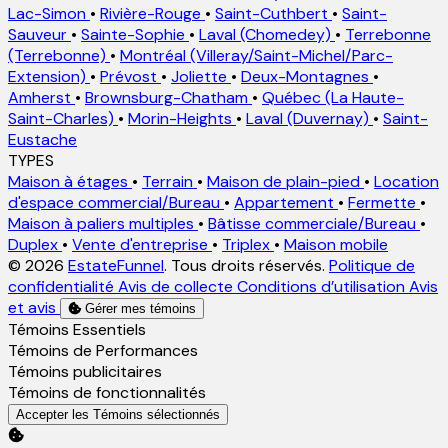
Lac-Simon
•
Rivière-Rouge
•
Saint-Cuthbert
•
Saint-
Sauveur
•
Sainte-Sophie
•
Laval (Chomedey)
•
Terrebonne
(Terrebonne)
•
Montréal (Villeray/Saint-Michel/Parc-
Extension)
•
Prévost
•
Joliette
•
Deux-Montagnes
•
Amherst
•
Brownsburg-Chatham
•
Québec (La Haute-
Saint-Charles)
•
Morin-Heights
•
Laval (Duvernay)
•
Saint-
Eustache
TYPES
Maison à étages
•
Terrain
•
Maison de plain-pied
•
Location
d'espace commercial/Bureau
•
Appartement
•
Fermette
•
Maison à paliers multiples
•
Bâtisse commerciale/Bureau
•
Duplex
•
Vente d'entreprise
•
Triplex
•
Maison mobile
© 2026
EstateFunnel
. Tous droits réservés.
Politique de
confidentialité
Avis de collecte
Conditions d’utilisation
Avis
et avis
Gérer mes témoins
Activer
Témoins Essentiels
Activer
Témoins de Performances
Activer
Témoins publicitaires
Activer
Témoins de fonctionnalités
Accepter les Témoins sélectionnés