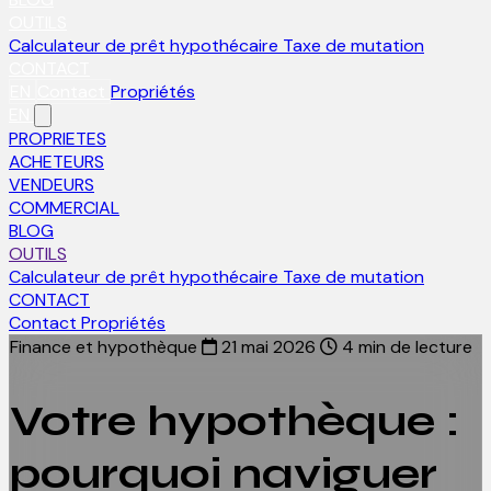
OUTILS
Calculateur de prêt hypothécaire
Taxe de mutation
CONTACT
EN
Contact
Propriétés
EN
PROPRIETES
ACHETEURS
VENDEURS
COMMERCIAL
BLOG
OUTILS
Calculateur de prêt hypothécaire
Taxe de mutation
CONTACT
Contact
Propriétés
Finance et hypothèque
21 mai 2026
4 min de lecture
Votre hypothèque :
pourquoi naviguer