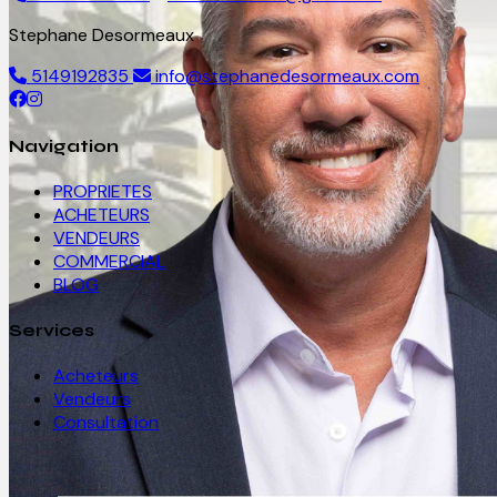
Stephane Desormeaux
5149192835
info@stephanedesormeaux.com
Navigation
PROPRIETES
ACHETEURS
VENDEURS
COMMERCIAL
BLOG
Services
Acheteurs
Vendeurs
Consultation