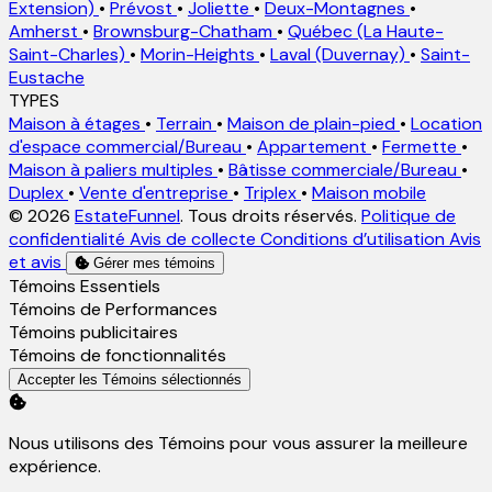
Extension)
•
Prévost
•
Joliette
•
Deux-Montagnes
•
Amherst
•
Brownsburg-Chatham
•
Québec (La Haute-
Saint-Charles)
•
Morin-Heights
•
Laval (Duvernay)
•
Saint-
Eustache
TYPES
Maison à étages
•
Terrain
•
Maison de plain-pied
•
Location
d'espace commercial/Bureau
•
Appartement
•
Fermette
•
Maison à paliers multiples
•
Bâtisse commerciale/Bureau
•
Duplex
•
Vente d'entreprise
•
Triplex
•
Maison mobile
© 2026
EstateFunnel
. Tous droits réservés.
Politique de
confidentialité
Avis de collecte
Conditions d’utilisation
Avis
et avis
Gérer mes témoins
Activer
Témoins Essentiels
Activer
Témoins de Performances
Activer
Témoins publicitaires
Activer
Témoins de fonctionnalités
Accepter les Témoins sélectionnés
Nous utilisons des Témoins pour vous assurer la meilleure
expérience.