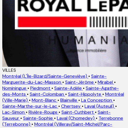
VILLES
Montréal (L'Île-Bizard/Sainte-Geneviève)
•
Sainte-
Marguerite-du-Lac-Masson
•
Saint-Jérôme
•
Mirabel
•
Nominingue
•
Piedmont
•
Sainte-Adèle
•
Sainte-Agathe-
des-Monts
•
Saint-Colomban
•
Saint-Hippolyte
•
Montréal
(Ville-Marie)
•
Mont-Blanc
•
Blainville
•
La Conception
•
Sainte-Marthe-sur-le-Lac
•
Chertsey
•
Laval (Auteuil)
•
Lac-Simon
•
Rivière-Rouge
•
Saint-Cuthbert
•
Saint-
Sauveur
•
Sainte-Sophie
•
Laval (Chomedey)
•
Terrebonne
(Terrebonne)
•
Montréal (Villeray/Saint-Michel/Parc-