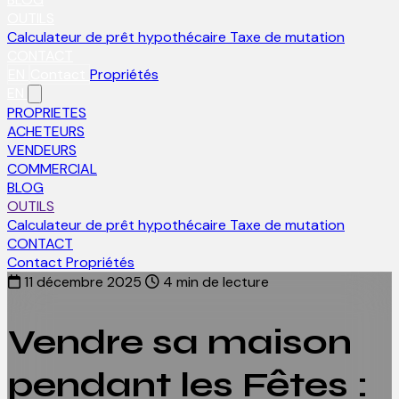
OUTILS
Calculateur de prêt hypothécaire
Taxe de mutation
CONTACT
EN
Contact
Propriétés
EN
PROPRIETES
ACHETEURS
VENDEURS
COMMERCIAL
BLOG
OUTILS
Calculateur de prêt hypothécaire
Taxe de mutation
CONTACT
Contact
Propriétés
11 décembre 2025
4 min de lecture
Vendre sa maison
pendant les Fêtes :