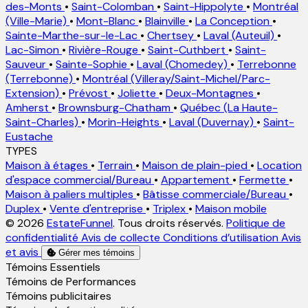
des-Monts
•
Saint-Colomban
•
Saint-Hippolyte
•
Montréal
(Ville-Marie)
•
Mont-Blanc
•
Blainville
•
La Conception
•
Sainte-Marthe-sur-le-Lac
•
Chertsey
•
Laval (Auteuil)
•
Lac-Simon
•
Rivière-Rouge
•
Saint-Cuthbert
•
Saint-
Sauveur
•
Sainte-Sophie
•
Laval (Chomedey)
•
Terrebonne
(Terrebonne)
•
Montréal (Villeray/Saint-Michel/Parc-
Extension)
•
Prévost
•
Joliette
•
Deux-Montagnes
•
Amherst
•
Brownsburg-Chatham
•
Québec (La Haute-
Saint-Charles)
•
Morin-Heights
•
Laval (Duvernay)
•
Saint-
Eustache
TYPES
Maison à étages
•
Terrain
•
Maison de plain-pied
•
Location
d'espace commercial/Bureau
•
Appartement
•
Fermette
•
Maison à paliers multiples
•
Bâtisse commerciale/Bureau
•
Duplex
•
Vente d'entreprise
•
Triplex
•
Maison mobile
© 2026
EstateFunnel
. Tous droits réservés.
Politique de
confidentialité
Avis de collecte
Conditions d’utilisation
Avis
et avis
Gérer mes témoins
Activer
Témoins Essentiels
Activer
Témoins de Performances
Activer
Témoins publicitaires