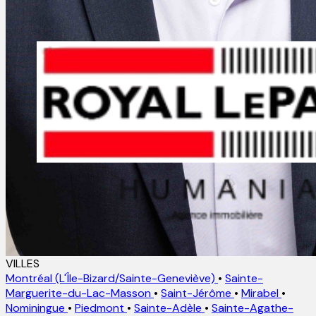
VILLES
Montréal (L'Île-Bizard/Sainte-Geneviève)
•
Sainte-
Marguerite-du-Lac-Masson
•
Saint-Jérôme
•
Mirabel
•
Nominingue
•
Piedmont
•
Sainte-Adèle
•
Sainte-Agathe-