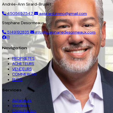
Andrée-Ann Sirard-Brunet
4505657547
aasirard.immo@gmail.com
Stephane Desormeaux
5149192835
info@stephanedesormeaux.com
Navigation
PROPRIETES
ACHETEURS
VENDEURS
COMMERCIAL
BLOG
Services
Acheteurs
Vendeurs
Consultation