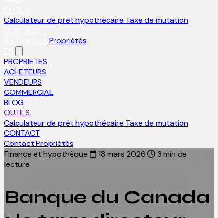
OUTILS
Calculateur de prêt hypothécaire
Taxe de mutation
CONTACT
EN
Contact
Propriétés
EN
PROPRIETES
ACHETEURS
VENDEURS
COMMERCIAL
BLOG
OUTILS
Calculateur de prêt hypothécaire
Taxe de mutation
CONTACT
Contact
Propriétés
Finance et hypothèque
18 mars 2026
3 min de
lecture
Banque du Canada