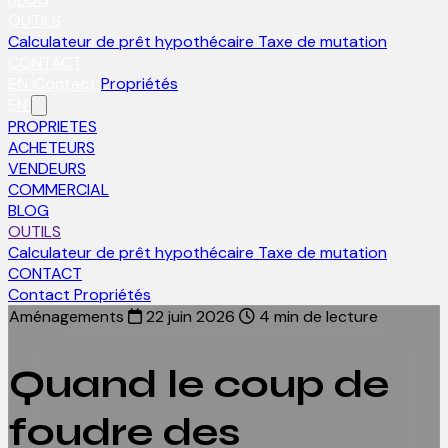
OUTILS
Calculateur de prêt hypothécaire
Taxe de mutation
CONTACT
EN
Contact
Propriétés
EN
PROPRIETES
ACHETEURS
VENDEURS
COMMERCIAL
BLOG
OUTILS
Calculateur de prêt hypothécaire
Taxe de mutation
CONTACT
Contact
Propriétés
Aménagements
22 juin 2026
4 min de lecture
Quand le coup de
foudre des