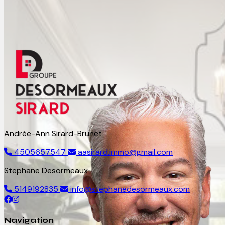
Andrée-Ann Sirard-Brunet
4505657547
aasirard.immo@gmail.com
Stephane Desormeaux
5149192835
info@stephanedesormeaux.com
Navigation