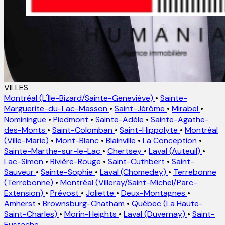
VILLES
Montréal (L'Île-Bizard/Sainte-Geneviève)
•
Sainte-
Marguerite-du-Lac-Masson
•
Saint-Jérôme
•
Mirabel
•
Nominingue
•
Piedmont
•
Sainte-Adèle
•
Sainte-Agathe-
des-Monts
•
Saint-Colomban
•
Saint-Hippolyte
•
Montréal
(Ville-Marie)
•
Mont-Blanc
•
Blainville
•
La Conception
•
Sainte-Marthe-sur-le-Lac
•
Chertsey
•
Laval (Auteuil)
•
Lac-Simon
•
Rivière-Rouge
•
Saint-Cuthbert
•
Saint-
Sauveur
•
Sainte-Sophie
•
Laval (Chomedey)
•
Terrebonne
(Terrebonne)
•
Montréal (Villeray/Saint-Michel/Parc-
Extension)
•
Prévost
•
Joliette
•
Deux-Montagnes
•
Amherst
•
Brownsburg-Chatham
•
Québec (La Haute-
Saint-Charles)
•
Morin-Heights
•
Laval (Duvernay)
•
Saint-
Eustache