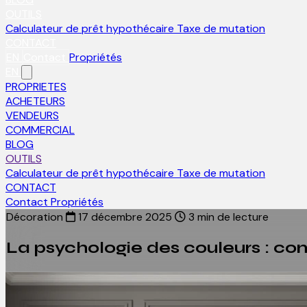
OUTILS
Calculateur de prêt hypothécaire
Taxe de mutation
CONTACT
EN
Contact
Propriétés
EN
PROPRIETES
ACHETEURS
VENDEURS
COMMERCIAL
BLOG
OUTILS
Calculateur de prêt hypothécaire
Taxe de mutation
CONTACT
Contact
Propriétés
Décoration
17 décembre 2025
3 min de lecture
La psychologie des couleurs : co