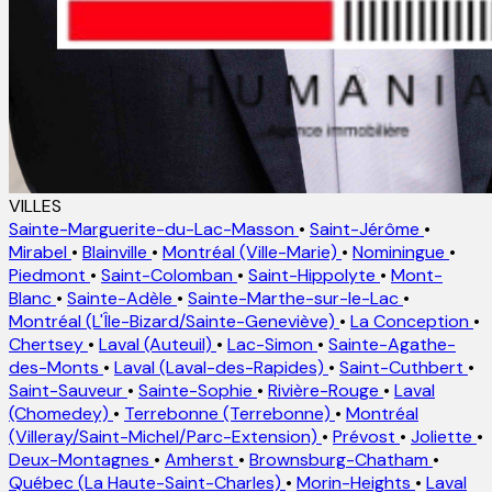
VILLES
Sainte-Marguerite-du-Lac-Masson
•
Saint-Jérôme
•
Mirabel
•
Blainville
•
Montréal (Ville-Marie)
•
Nominingue
•
Piedmont
•
Saint-Colomban
•
Saint-Hippolyte
•
Mont-
Blanc
•
Sainte-Adèle
•
Sainte-Marthe-sur-le-Lac
•
Montréal (L'Île-Bizard/Sainte-Geneviève)
•
La Conception
•
Chertsey
•
Laval (Auteuil)
•
Lac-Simon
•
Sainte-Agathe-
des-Monts
•
Laval (Laval-des-Rapides)
•
Saint-Cuthbert
•
Saint-Sauveur
•
Sainte-Sophie
•
Rivière-Rouge
•
Laval
(Chomedey)
•
Terrebonne (Terrebonne)
•
Montréal
(Villeray/Saint-Michel/Parc-Extension)
•
Prévost
•
Joliette
•
Deux-Montagnes
•
Amherst
•
Brownsburg-Chatham
•
Québec (La Haute-Saint-Charles)
•
Morin-Heights
•
Laval