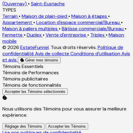
(Duvernay)
•
Saint-Eustache
TYPES
Terrain
•
Maison de plain-pied
•
Maison à étages
•
Appartement
•
Location d'espace commercial/Bureau
•
Maison à paliers multiples
•
Bâtisse commerciale/Bureau
•
Fermette
•
Duplex
•
Vente d'entreprise
•
Triplex
•
Maison
mobile
© 2026
EstateFunnel
. Tous droits réservés.
Politique de
confidentialité
Avis de collecte
Conditions d’utilisation
Avis
et avis
Gérer mes témoins
Activer
Témoins Essentiels
Activer
Témoins de Performances
Activer
Témoins publicitaires
Activer
Témoins de fonctionnalités
Accepter les Témoins sélectionnés
Nous utilisons des Témoins pour vous assurer la meilleure
expérience.
Réglage des Témoins
Accepter les Témoins
Lire nos politiques de confidentialité