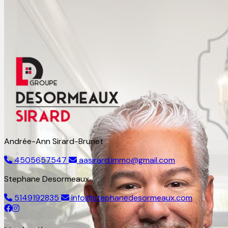
Andrée-Ann Sirard-Brunet
4505657547
aasirard.immo@gmail.com
Stephane Desormeaux
5149192835
info@stephanedesormeaux.com