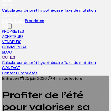
OUTILS
Calculateur de prêt hypothécaire
Taxe de mutation
CONTACT
EN
Contact
Propriétés
EN
PROPRIETES
ACHETEURS
VENDEURS
COMMERCIAL
BLOG
OUTILS
Calculateur de prêt hypothécaire
Taxe de mutation
CONTACT
Contact
Propriétés
Entretien
25 juin 2026
4 min de lecture
Profiter de l’été
pour valoriser sa