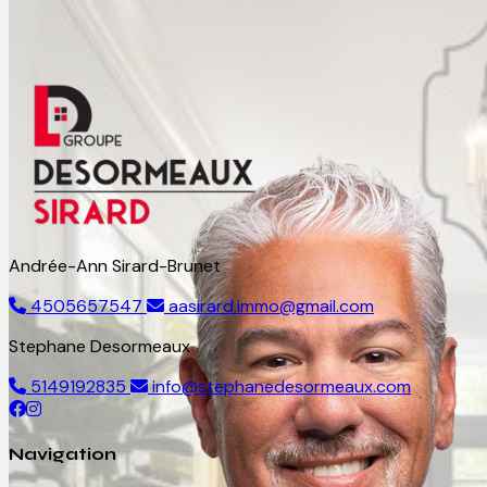
Andrée-Ann Sirard-Brunet
4505657547
aasirard.immo@gmail.com
Stephane Desormeaux
5149192835
info@stephanedesormeaux.com
Navigation