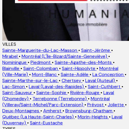
VILLES
Sainte-Marguerite-du-Lac-Masson
•
Saint-Jérôme
•
Mirabel
•
Montréal (L'Île-Bizard/Sainte-Geneviève)
•
Nominingue
•
Piedmont
•
Sainte-Agathe-des-Monts
•
Blainville
•
Saint-Colomban
•
Saint-Hippolyte
•
Montréal
(Ville-Marie)
•
Mont-Blanc
•
Sainte-Adèle
•
La Conception
•
Sainte-Marthe-sur-le-Lac
•
Chertsey
•
Laval (Auteuil)
•
Lac-Simon
•
Laval (Laval-des-Rapides)
•
Saint-Cuthbert
•
Saint-Sauveur
•
Sainte-Sophie
•
Rivière-Rouge
•
Laval
(Chomedey)
•
Terrebonne (Terrebonne)
•
Montréal
(Villeray/Saint-Michel/Parc-Extension)
•
Prévost
•
Joliette
•
Deux-Montagnes
•
Amherst
•
Brownsburg-Chatham
•
Québec (La Haute-Saint-Charles)
•
Morin-Heights
•
Laval
(Duvernay)
•
Saint-Eustache
TYPES