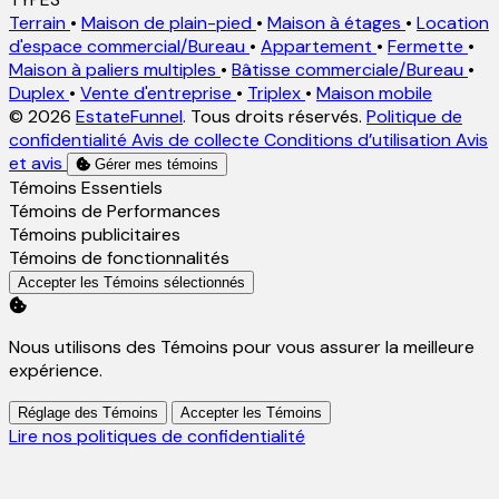
Terrain
•
Maison de plain-pied
•
Maison à étages
•
Location
d'espace commercial/Bureau
•
Appartement
•
Fermette
•
Maison à paliers multiples
•
Bâtisse commerciale/Bureau
•
Duplex
•
Vente d'entreprise
•
Triplex
•
Maison mobile
© 2026
EstateFunnel
. Tous droits réservés.
Politique de
confidentialité
Avis de collecte
Conditions d’utilisation
Avis
et avis
Gérer mes témoins
Activer
Témoins Essentiels
Activer
Témoins de Performances
Activer
Témoins publicitaires
Activer
Témoins de fonctionnalités
Accepter les Témoins sélectionnés
Nous utilisons des Témoins pour vous assurer la meilleure
expérience.
Réglage des Témoins
Accepter les Témoins
Lire nos politiques de confidentialité