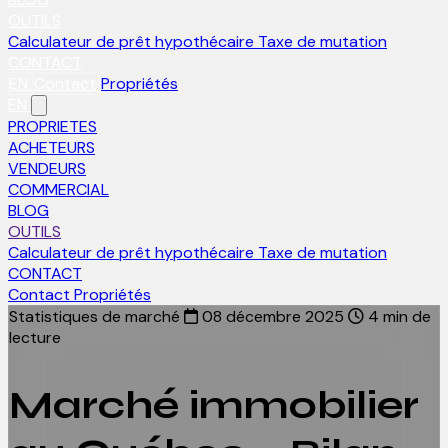
OUTILS
Calculateur de prêt hypothécaire
Taxe de mutation
CONTACT
EN
Contact
Propriétés
EN
PROPRIETES
ACHETEURS
VENDEURS
COMMERCIAL
BLOG
OUTILS
Calculateur de prêt hypothécaire
Taxe de mutation
CONTACT
Contact
Propriétés
Statistiques de marché
08 décembre 2025
4 min de
lecture
Marché immobilier