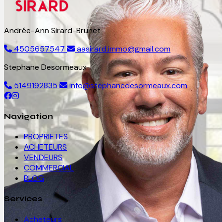
Andrée-Ann Sirard-Brunet
4505657547
aasirard.immo@gmail.com
Stephane Desormeaux
5149192835
info@stephanedesormeaux.com
Navigation
PROPRIETES
ACHETEURS
VENDEURS
COMMERCIAL
BLOG
Services
Acheteurs