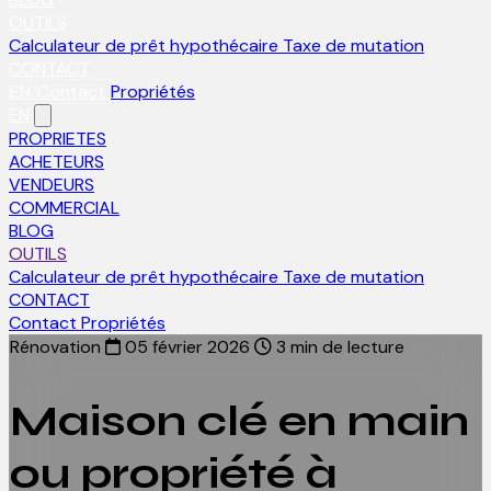
OUTILS
Calculateur de prêt hypothécaire
Taxe de mutation
CONTACT
EN
Contact
Propriétés
EN
PROPRIETES
ACHETEURS
VENDEURS
COMMERCIAL
BLOG
OUTILS
Calculateur de prêt hypothécaire
Taxe de mutation
CONTACT
Contact
Propriétés
Rénovation
05 février 2026
3 min de lecture
Maison clé en main
ou propriété à