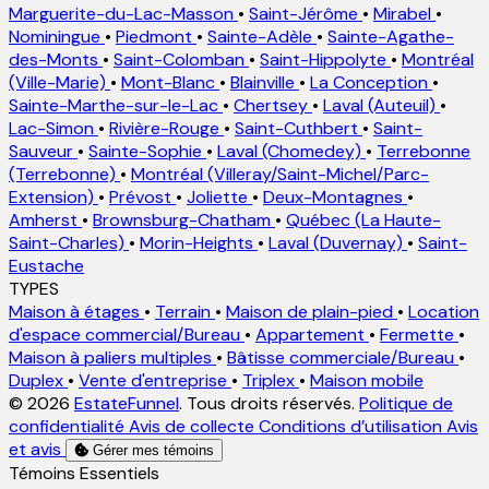
Marguerite-du-Lac-Masson
•
Saint-Jérôme
•
Mirabel
•
Nominingue
•
Piedmont
•
Sainte-Adèle
•
Sainte-Agathe-
des-Monts
•
Saint-Colomban
•
Saint-Hippolyte
•
Montréal
(Ville-Marie)
•
Mont-Blanc
•
Blainville
•
La Conception
•
Sainte-Marthe-sur-le-Lac
•
Chertsey
•
Laval (Auteuil)
•
Lac-Simon
•
Rivière-Rouge
•
Saint-Cuthbert
•
Saint-
Sauveur
•
Sainte-Sophie
•
Laval (Chomedey)
•
Terrebonne
(Terrebonne)
•
Montréal (Villeray/Saint-Michel/Parc-
Extension)
•
Prévost
•
Joliette
•
Deux-Montagnes
•
Amherst
•
Brownsburg-Chatham
•
Québec (La Haute-
Saint-Charles)
•
Morin-Heights
•
Laval (Duvernay)
•
Saint-
Eustache
TYPES
Maison à étages
•
Terrain
•
Maison de plain-pied
•
Location
d'espace commercial/Bureau
•
Appartement
•
Fermette
•
Maison à paliers multiples
•
Bâtisse commerciale/Bureau
•
Duplex
•
Vente d'entreprise
•
Triplex
•
Maison mobile
© 2026
EstateFunnel
. Tous droits réservés.
Politique de
confidentialité
Avis de collecte
Conditions d’utilisation
Avis
et avis
Gérer mes témoins
Activer
Témoins Essentiels