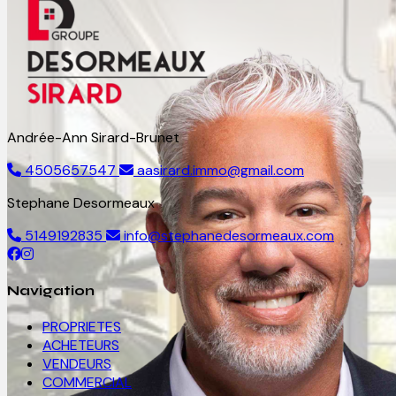
Andrée-Ann Sirard-Brunet
4505657547
aasirard.immo@gmail.com
Stephane Desormeaux
5149192835
info@stephanedesormeaux.com
Navigation
PROPRIETES
ACHETEURS
VENDEURS
COMMERCIAL