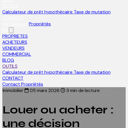
OUTILS
Calculateur de prêt hypothécaire
Taxe de mutation
CONTACT
EN
Contact
Propriétés
EN
PROPRIETES
ACHETEURS
VENDEURS
COMMERCIAL
BLOG
OUTILS
Calculateur de prêt hypothécaire
Taxe de mutation
CONTACT
Contact
Propriétés
Immobilier
05 mars 2026
3 min de lecture
Louer ou acheter :
une décision