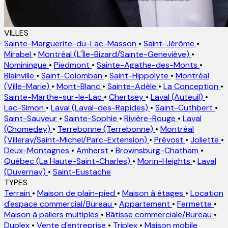
VILLES
Sainte-Marguerite-du-Lac-Masson
•
Saint-Jérôme
•
Mirabel
•
Montréal (L'Île-Bizard/Sainte-Geneviève)
•
Nominingue
•
Piedmont
•
Sainte-Agathe-des-Monts
•
Blainville
•
Saint-Colomban
•
Saint-Hippolyte
•
Montréal
(Ville-Marie)
•
Mont-Blanc
•
Sainte-Adèle
•
La Conception
•
Sainte-Marthe-sur-le-Lac
•
Chertsey
•
Laval (Auteuil)
•
Lac-Simon
•
Laval (Laval-des-Rapides)
•
Saint-Cuthbert
•
Saint-Sauveur
•
Sainte-Sophie
•
Rivière-Rouge
•
Laval
(Chomedey)
•
Terrebonne (Terrebonne)
•
Montréal
(Villeray/Saint-Michel/Parc-Extension)
•
Prévost
•
Joliette
•
Deux-Montagnes
•
Amherst
•
Brownsburg-Chatham
•
Québec (La Haute-Saint-Charles)
•
Morin-Heights
•
Laval
(Duvernay)
•
Saint-Eustache
TYPES
Terrain
•
Maison de plain-pied
•
Maison à étages
•
Location
d'espace commercial/Bureau
•
Appartement
•
Fermette
•
Maison à paliers multiples
•
Bâtisse commerciale/Bureau
•
Duplex
•
Vente d'entreprise
•
Triplex
•
Maison mobile