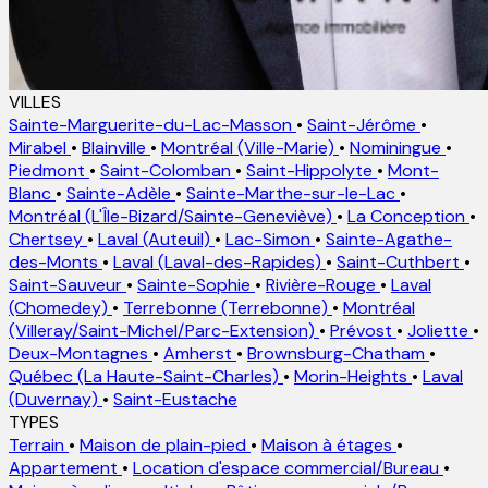
VILLES
Sainte-Marguerite-du-Lac-Masson
•
Saint-Jérôme
•
Mirabel
•
Blainville
•
Montréal (Ville-Marie)
•
Nominingue
•
Piedmont
•
Saint-Colomban
•
Saint-Hippolyte
•
Mont-
Blanc
•
Sainte-Adèle
•
Sainte-Marthe-sur-le-Lac
•
Montréal (L'Île-Bizard/Sainte-Geneviève)
•
La Conception
•
Chertsey
•
Laval (Auteuil)
•
Lac-Simon
•
Sainte-Agathe-
des-Monts
•
Laval (Laval-des-Rapides)
•
Saint-Cuthbert
•
Saint-Sauveur
•
Sainte-Sophie
•
Rivière-Rouge
•
Laval
(Chomedey)
•
Terrebonne (Terrebonne)
•
Montréal
(Villeray/Saint-Michel/Parc-Extension)
•
Prévost
•
Joliette
•
Deux-Montagnes
•
Amherst
•
Brownsburg-Chatham
•
Québec (La Haute-Saint-Charles)
•
Morin-Heights
•
Laval
(Duvernay)
•
Saint-Eustache
TYPES
Terrain
•
Maison de plain-pied
•
Maison à étages
•
Appartement
•
Location d'espace commercial/Bureau
•