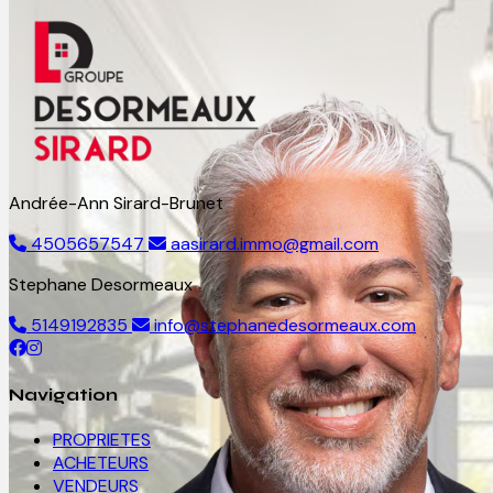
Andrée-Ann Sirard-Brunet
4505657547
aasirard.immo@gmail.com
Stephane Desormeaux
5149192835
info@stephanedesormeaux.com
Navigation
PROPRIETES
ACHETEURS
VENDEURS