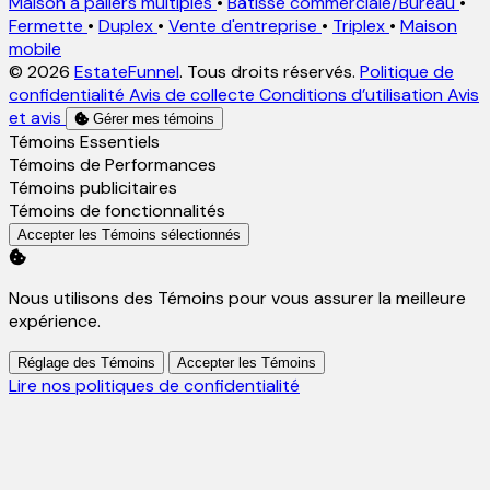
Maison à paliers multiples
•
Bâtisse commerciale/Bureau
•
Fermette
•
Duplex
•
Vente d'entreprise
•
Triplex
•
Maison
mobile
© 2026
EstateFunnel
. Tous droits réservés.
Politique de
confidentialité
Avis de collecte
Conditions d’utilisation
Avis
et avis
Gérer mes témoins
Activer
Témoins Essentiels
Activer
Témoins de Performances
Activer
Témoins publicitaires
Activer
Témoins de fonctionnalités
Accepter les Témoins sélectionnés
Nous utilisons des Témoins pour vous assurer la meilleure
expérience.
Réglage des Témoins
Accepter les Témoins
Lire nos politiques de confidentialité