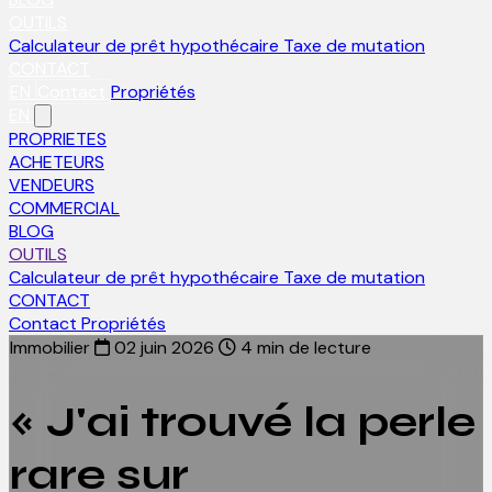
OUTILS
Calculateur de prêt hypothécaire
Taxe de mutation
CONTACT
EN
Contact
Propriétés
EN
PROPRIETES
ACHETEURS
VENDEURS
COMMERCIAL
BLOG
OUTILS
Calculateur de prêt hypothécaire
Taxe de mutation
CONTACT
Contact
Propriétés
Immobilier
02 juin 2026
4 min de lecture
« J'ai trouvé la perle
rare sur