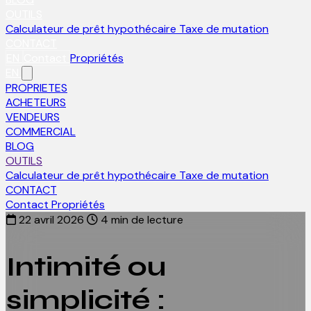
OUTILS
Calculateur de prêt hypothécaire
Taxe de mutation
CONTACT
EN
Contact
Propriétés
EN
PROPRIETES
ACHETEURS
VENDEURS
COMMERCIAL
BLOG
OUTILS
Calculateur de prêt hypothécaire
Taxe de mutation
CONTACT
Contact
Propriétés
22 avril 2026
4 min de lecture
Intimité ou
simplicité :