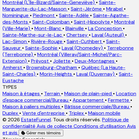
Montréal (L'Île-Bizard/Sainte-Geneviève)
•
Sainte-
Marguerite-du-Lac-Masson
•
Saint-Jérôme
•
Mirabel
•
Nominingue
•
Piedmont
•
Sainte-Adèle
•
Sainte-Agathe-
des-Monts
•
Saint-Colomban
•
Saint-Hippolyte
•
Montréal
(Ville-Marie)
•
Mont-Blanc
•
Blainville
•
La Conception
•
Sainte-Marthe-sur-le-Lac
•
Chertsey
•
Laval (Auteuil)
•
Lac-Simon
•
Rivière-Rouge
•
Saint-Cuthbert
•
Saint-
Sauveur
•
Sainte-Sophie
•
Laval (Chomedey)
•
Terrebonne
(Terrebonne)
•
Montréal (Villeray/Saint-Michel/Parc-
Extension)
•
Prévost
•
Joliette
•
Deux-Montagnes
•
Amherst
•
Brownsburg-Chatham
•
Québec (La Haute-
Saint-Charles)
•
Morin-Heights
•
Laval (Duvernay)
•
Saint-
Eustache
TYPES
Maison à étages
•
Terrain
•
Maison de plain-pied
•
Location
d'espace commercial/Bureau
•
Appartement
•
Fermette
•
Maison à paliers multiples
•
Bâtisse commerciale/Bureau
•
Duplex
•
Vente d'entreprise
•
Triplex
•
Maison mobile
© 2026
EstateFunnel
. Tous droits réservés.
Politique de
confidentialité
Avis de collecte
Conditions d’utilisation
Avis
et avis
Gérer mes témoins