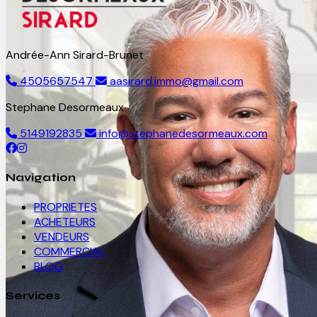
Andrée-Ann Sirard-Brunet
4505657547
aasirard.immo@gmail.com
Stephane Desormeaux
5149192835
info@stephanedesormeaux.com
Navigation
PROPRIETES
ACHETEURS
VENDEURS
COMMERCIAL
BLOG
Services