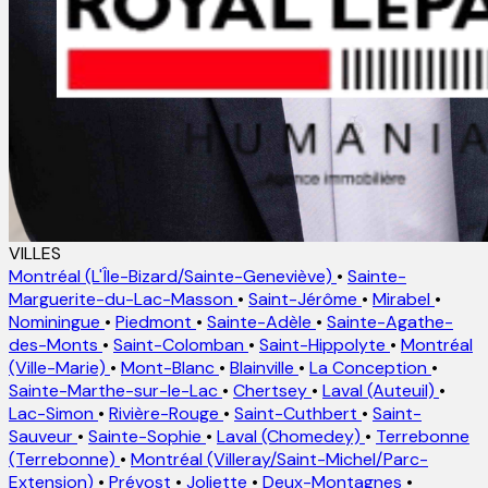
VILLES
Montréal (L'Île-Bizard/Sainte-Geneviève)
•
Sainte-
Marguerite-du-Lac-Masson
•
Saint-Jérôme
•
Mirabel
•
Nominingue
•
Piedmont
•
Sainte-Adèle
•
Sainte-Agathe-
des-Monts
•
Saint-Colomban
•
Saint-Hippolyte
•
Montréal
(Ville-Marie)
•
Mont-Blanc
•
Blainville
•
La Conception
•
Sainte-Marthe-sur-le-Lac
•
Chertsey
•
Laval (Auteuil)
•
Lac-Simon
•
Rivière-Rouge
•
Saint-Cuthbert
•
Saint-
Sauveur
•
Sainte-Sophie
•
Laval (Chomedey)
•
Terrebonne
(Terrebonne)
•
Montréal (Villeray/Saint-Michel/Parc-
Extension)
•
Prévost
•
Joliette
•
Deux-Montagnes
•