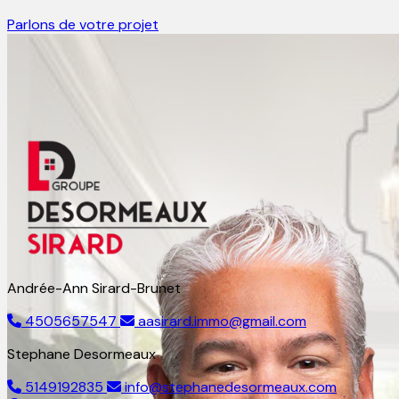
Parlons de votre projet
Andrée-Ann Sirard-Brunet
4505657547
aasirard.immo@gmail.com
Stephane Desormeaux
5149192835
info@stephanedesormeaux.com