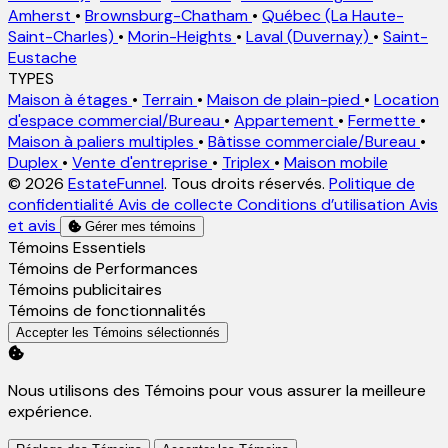
Amherst
•
Brownsburg-Chatham
•
Québec (La Haute-
Saint-Charles)
•
Morin-Heights
•
Laval (Duvernay)
•
Saint-
Eustache
TYPES
Maison à étages
•
Terrain
•
Maison de plain-pied
•
Location
d'espace commercial/Bureau
•
Appartement
•
Fermette
•
Maison à paliers multiples
•
Bâtisse commerciale/Bureau
•
Duplex
•
Vente d'entreprise
•
Triplex
•
Maison mobile
© 2026
EstateFunnel
. Tous droits réservés.
Politique de
confidentialité
Avis de collecte
Conditions d’utilisation
Avis
et avis
Gérer mes témoins
Activer
Témoins Essentiels
Activer
Témoins de Performances
Activer
Témoins publicitaires
Activer
Témoins de fonctionnalités
Accepter les Témoins sélectionnés
Nous utilisons des Témoins pour vous assurer la meilleure
expérience.