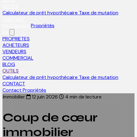
OUTILS
Calculateur de prêt hypothécaire
Taxe de mutation
CONTACT
EN
Contact
Propriétés
EN
PROPRIETES
ACHETEURS
VENDEURS
COMMERCIAL
BLOG
OUTILS
Calculateur de prêt hypothécaire
Taxe de mutation
CONTACT
Contact
Propriétés
Immobilier
12 juin 2026
4 min de lecture
Coup de cœur
immobilier