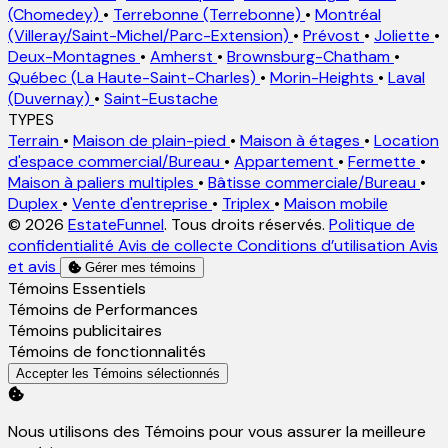
(Chomedey)
•
Terrebonne (Terrebonne)
•
Montréal
(Villeray/Saint-Michel/Parc-Extension)
•
Prévost
•
Joliette
•
Deux-Montagnes
•
Amherst
•
Brownsburg-Chatham
•
Québec (La Haute-Saint-Charles)
•
Morin-Heights
•
Laval
(Duvernay)
•
Saint-Eustache
TYPES
Terrain
•
Maison de plain-pied
•
Maison à étages
•
Location
d'espace commercial/Bureau
•
Appartement
•
Fermette
•
Maison à paliers multiples
•
Bâtisse commerciale/Bureau
•
Duplex
•
Vente d'entreprise
•
Triplex
•
Maison mobile
© 2026
EstateFunnel
. Tous droits réservés.
Politique de
confidentialité
Avis de collecte
Conditions d’utilisation
Avis
et avis
Gérer mes témoins
Activer
Témoins Essentiels
Activer
Témoins de Performances
Activer
Témoins publicitaires
Activer
Témoins de fonctionnalités
Accepter les Témoins sélectionnés
Nous utilisons des Témoins pour vous assurer la meilleure