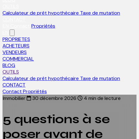
OUTILS
Calculateur de prêt hypothécaire
Taxe de mutation
CONTACT
EN
Contact
Propriétés
EN
PROPRIETES
ACHETEURS
VENDEURS
COMMERCIAL
BLOG
OUTILS
Calculateur de prêt hypothécaire
Taxe de mutation
CONTACT
Contact
Propriétés
Immobilier
30 décembre 2026
4 min de lecture
5 questions à se
poser avant de