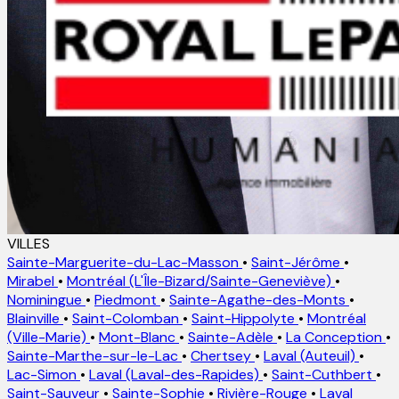
VILLES
Sainte-Marguerite-du-Lac-Masson
•
Saint-Jérôme
•
Mirabel
•
Montréal (L'Île-Bizard/Sainte-Geneviève)
•
Nominingue
•
Piedmont
•
Sainte-Agathe-des-Monts
•
Blainville
•
Saint-Colomban
•
Saint-Hippolyte
•
Montréal
(Ville-Marie)
•
Mont-Blanc
•
Sainte-Adèle
•
La Conception
•
Sainte-Marthe-sur-le-Lac
•
Chertsey
•
Laval (Auteuil)
•
Lac-Simon
•
Laval (Laval-des-Rapides)
•
Saint-Cuthbert
•
Saint-Sauveur
•
Sainte-Sophie
•
Rivière-Rouge
•
Laval