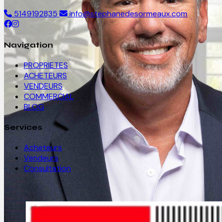
5149192835
info@stephanedesormeaux.com
Navigation
PROPRIETES
ACHETEURS
VENDEURS
COMMERCIAL
BLOG
Services
Acheteurs
Vendeurs
Consultation