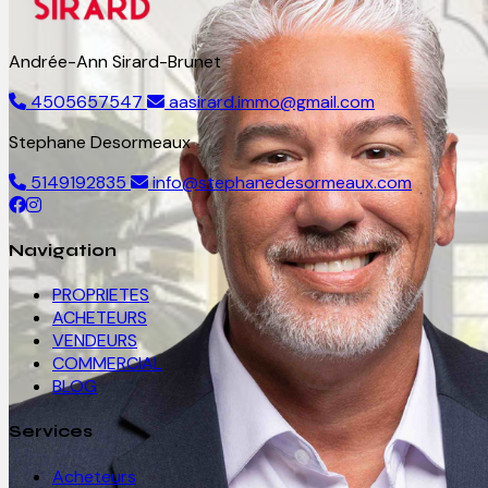
Andrée-Ann Sirard-Brunet
4505657547
aasirard.immo@gmail.com
Stephane Desormeaux
5149192835
info@stephanedesormeaux.com
Navigation
PROPRIETES
ACHETEURS
VENDEURS
COMMERCIAL
BLOG
Services
Acheteurs