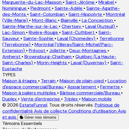
Marguerite-du-Lac-Masson
•
Saint-Jérôme
•
Mirabel
•
Nominingue
•
Piedmont
•
Sainte-Adèle
•
Sainte-Agathe-
des-Monts
•
Saint-Colomban
•
Saint-Hippolyte
•
Montréal
(Ville-Marie)
•
Mont-Blanc
•
Blainville
•
La Conception
•
Sainte-Marthe-sur-le-Lac
•
Chertsey
•
Laval (Auteuil)
•
Lac-Simon
•
Rivière-Rouge
•
Saint-Cuthbert
•
Saint-
Sauveur
•
Sainte-Sophie
•
Laval (Chomedey)
•
Terrebonne
(Terrebonne)
•
Montréal (Villeray/Saint-Michel/Parc-
Extension)
•
Prévost
•
Joliette
•
Deux-Montagnes
•
Amherst
•
Brownsburg-Chatham
•
Québec (La Haute-
Saint-Charles)
•
Morin-Heights
•
Laval (Duvernay)
•
Saint-
Eustache
TYPES
Maison à étages
•
Terrain
•
Maison de plain-pied
•
Location
d'espace commercial/Bureau
•
Appartement
•
Fermette
•
Maison à paliers multiples
•
Bâtisse commerciale/Bureau
•
Duplex
•
Vente d'entreprise
•
Triplex
•
Maison mobile
© 2026
EstateFunnel
. Tous droits réservés.
Politique de
confidentialité
Avis de collecte
Conditions d’utilisation
Avis
et avis
Gérer mes témoins
Activer
Témoins Essentiels