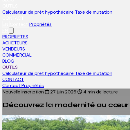
OUTILS
Calculateur de prêt hypothécaire
Taxe de mutation
CONTACT
EN
Contact
Propriétés
EN
PROPRIETES
ACHETEURS
VENDEURS
COMMERCIAL
BLOG
OUTILS
Calculateur de prêt hypothécaire
Taxe de mutation
CONTACT
Contact
Propriétés
Nouvelle inscription
27 juin 2026
4 min de lecture
Découvrez la modernité au cœur de