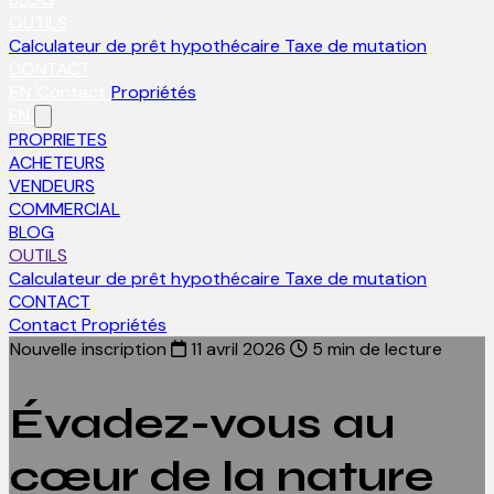
OUTILS
Calculateur de prêt hypothécaire
Taxe de mutation
CONTACT
EN
Contact
Propriétés
EN
PROPRIETES
ACHETEURS
VENDEURS
COMMERCIAL
BLOG
OUTILS
Calculateur de prêt hypothécaire
Taxe de mutation
CONTACT
Contact
Propriétés
Nouvelle inscription
11 avril 2026
5 min de lecture
Évadez-vous au
cœur de la nature