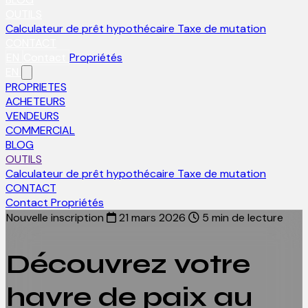
OUTILS
Calculateur de prêt hypothécaire
Taxe de mutation
CONTACT
EN
Contact
Propriétés
EN
PROPRIETES
ACHETEURS
VENDEURS
COMMERCIAL
BLOG
OUTILS
Calculateur de prêt hypothécaire
Taxe de mutation
CONTACT
Contact
Propriétés
Nouvelle inscription
21 mars 2026
5 min de lecture
Découvrez votre
havre de paix au