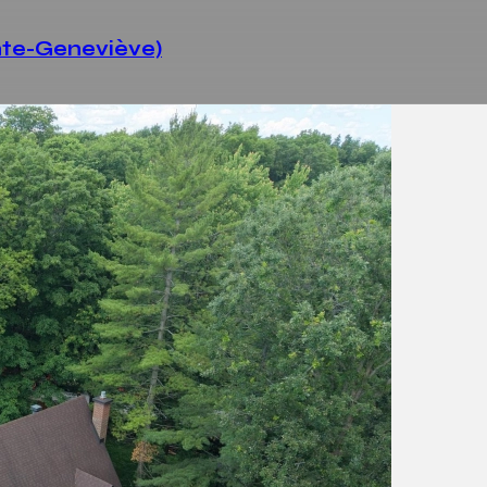
nte-Geneviève)