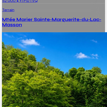
52 000 $
+TPS/TVQ
Terrain
Mtée Marier Sainte-Marguerite-du-Lac-
Masson