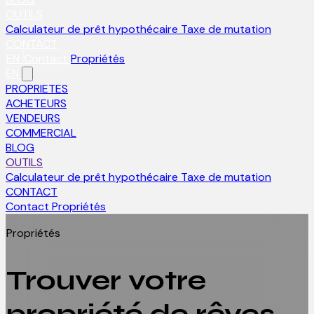
OUTILS
Calculateur de prêt hypothécaire
Taxe de mutation
CONTACT
EN
Contact
Propriétés
EN
PROPRIETES
ACHETEURS
VENDEURS
COMMERCIAL
BLOG
OUTILS
Calculateur de prêt hypothécaire
Taxe de mutation
CONTACT
Contact
Propriétés
Propriétés
Trouver votre