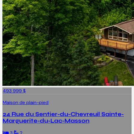
493 999 $
Maison de plain-pied
24 Rue du Sentier-du-Chevreuil Sainte-
Marguerite-du-Lac-Masson
3
2