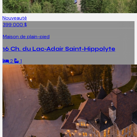
Nouveauté
399 000 $
Maison de plain-pied
16 Ch. du Lac-Adair Saint-Hippolyte
2
1