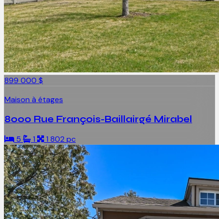
899 000 $
Maison à étages
8000 Rue François-Baillairgé Mirabel
5
1
1 802 pc