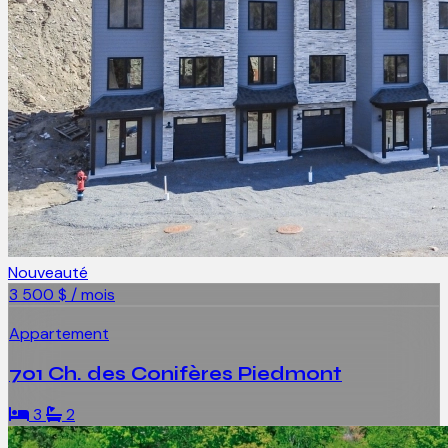
Nouveauté
3 500 $ / mois
Appartement
701 Ch. des Conifères Piedmont
3
2