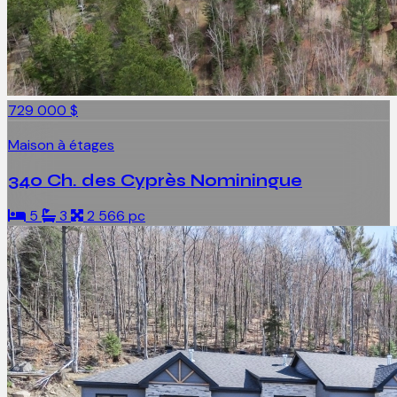
729 000 $
Maison à étages
340 Ch. des Cyprès Nominingue
5
3
2 566 pc