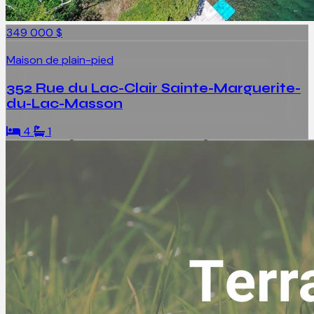
349 000 $
Maison de plain-pied
352 Rue du Lac-Clair Sainte-Marguerite-
du-Lac-Masson
4
1