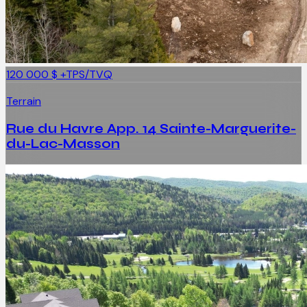
120 000 $
+TPS/TVQ
Terrain
Rue du Havre App. 14 Sainte-Marguerite-
du-Lac-Masson