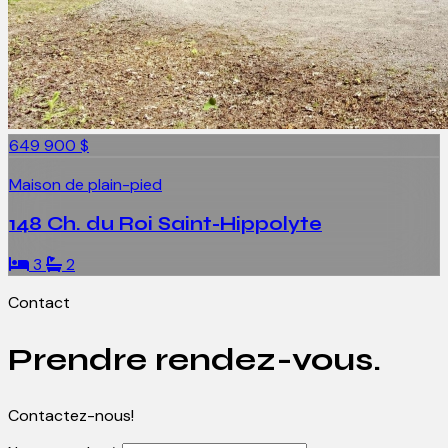
649 900 $
Maison de plain-pied
148 Ch. du Roi Saint-Hippolyte
3
2
Contact
Prendre rendez-vous.
Contactez-nous!