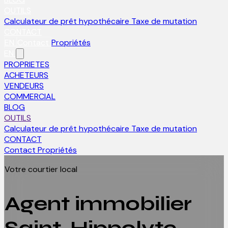
OUTILS
Calculateur de prêt hypothécaire
Taxe de mutation
CONTACT
EN
Contact
Propriétés
EN
PROPRIETES
ACHETEURS
VENDEURS
COMMERCIAL
BLOG
OUTILS
Calculateur de prêt hypothécaire
Taxe de mutation
CONTACT
Contact
Propriétés
Votre courtier local
Agent immobilier