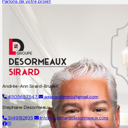
Parlons de votre projet
Andrée-Ann Sirard-Brunet
4505657547
aasirard.immo@gmail.com
Stephane Desormeaux
5149192835
info@stephanedesormeaux.com