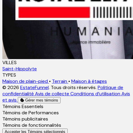
VILLES
Saint-Hippolyte
TYPES
Maison de plain-pied
•
Terrain
•
Maison à étages
© 2026
EstateFunnel
. Tous droits réservés.
Politique de
confidentialité
Avis de collecte
Conditions d’utilisation
Avis
et avis
Gérer mes témoins
Activer
Témoins Essentiels
Activer
Témoins de Performances
Activer
Témoins publicitaires
Activer
Témoins de fonctionnalités
Accepter les Témoins sélectionnés